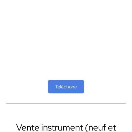
Hermano Conde model filipe V nº
8100 euros
Téléphone
Vente instrument (neuf et