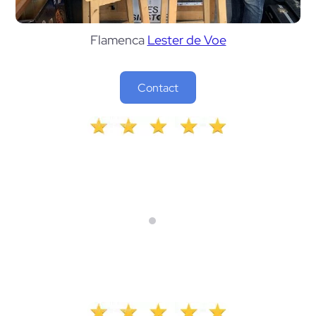
Flamenca
Lester de Voe
Contact
Un endroit à visiter pour tout passionné de guitare
. R